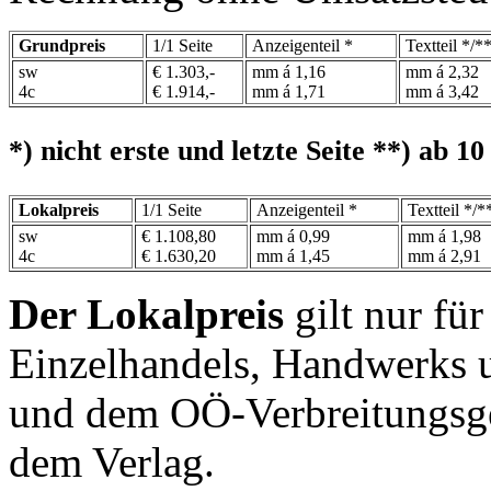
Grundpreis
1/1 Seite
Anzeigenteil *
Textteil */*
sw
€ 1.303,-
mm á 1,16
mm á 2,32
4c
€ 1.914,-
mm á 1,71
mm á 3,42
*) nicht erste und letzte Seite **) ab
Lokalpreis
1/1 Seite
Anzeigenteil *
Textteil */*
sw
€ 1.108,80
mm á 0,99
mm á 1,98
4c
€ 1.630,20
mm á 1,45
mm á 2,91
Der Lokalpreis
gilt nur fü
Einzelhandels, Handwerks 
und dem OÖ-Verbreitungsge
dem Verlag.